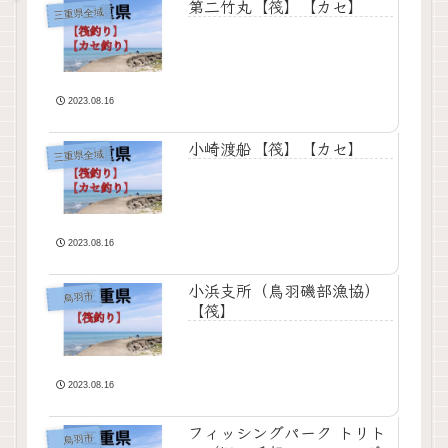
第二竹丸【筏】【カセ】
三重県全域
2023.08.16
小崎渡船【筏】【カセ】
三重県全域
2023.08.16
小浜支所（鳥羽磯部漁協）
鳥羽市
【筏】
2023.08.16
フィッシングパーク トリト
鳥羽市