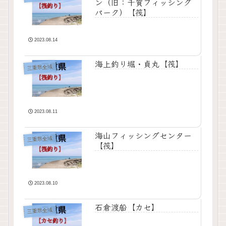
ン（旧：千賀フィッシング
パーク）【筏】
2023.08.14
海上釣り堀・貞丸【筏】
三重県全域
2023.08.11
海山フィッシングセンター
三重県全域
【筏】
2023.08.10
石倉渡船【カセ】
三重県全域