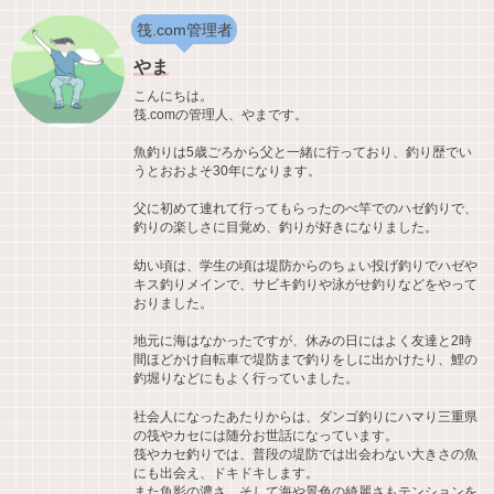
筏.com管理者
やま
こんにちは。
筏.comの管理人、やまです。
魚釣りは5歳ごろから父と一緒に行っており、釣り歴でい
うとおおよそ30年になります。
父に初めて連れて行ってもらったのべ竿でのハゼ釣りで、
釣りの楽しさに目覚め、釣りが好きになりました。
幼い頃は、学生の頃は堤防からのちょい投げ釣りでハゼや
キス釣りメインで、サビキ釣りや泳がせ釣りなどをやって
おりました。
地元に海はなかったですが、休みの日にはよく友達と2時
間ほどかけ自転車で堤防まで釣りをしに出かけたり、鯉の
釣堀りなどにもよく行っていました。
社会人になったあたりからは、ダンゴ釣りにハマり三重県
の筏やカセには随分お世話になっています。
筏やカセ釣りでは、普段の堤防では出会わない大きさの魚
にも出会え、ドキドキします。
また魚影の濃さ、そして海や景色の綺麗さもテンションを