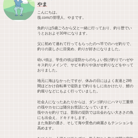
やま
こんにちは。
筏.comの管理人、やまです。
魚釣りは5歳ごろから父と一緒に行っており、釣り歴でい
うとおおよそ30年になります。
父に初めて連れて行ってもらったのべ竿でのハゼ釣りで、
釣りの楽しさに目覚め、釣りが好きになりました。
幼い頃は、学生の頃は堤防からのちょい投げ釣りでハゼや
キス釣りメインで、サビキ釣りや泳がせ釣りなどをやって
おりました。
地元に海はなかったですが、休みの日にはよく友達と2時
間ほどかけ自転車で堤防まで釣りをしに出かけたり、鯉の
釣堀りなどにもよく行っていました。
社会人になったあたりからは、ダンゴ釣りにハマり三重県
の筏やカセには随分お世話になっています。
筏やカセ釣りでは、普段の堤防では出会わない大きさの魚
にも出会え、ドキドキします。
また魚影の濃さ、そして海や景色の綺麗さもテンションを
高めます。