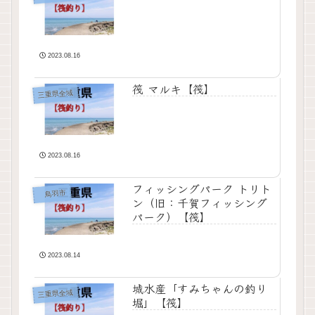
2023.08.16
筏 マルキ【筏】
三重県全域
2023.08.16
フィッシングパーク トリト
鳥羽市
ン（旧：千賀フィッシング
パーク）【筏】
2023.08.14
城水産「すみちゃんの釣り
三重県全域
堀」【筏】