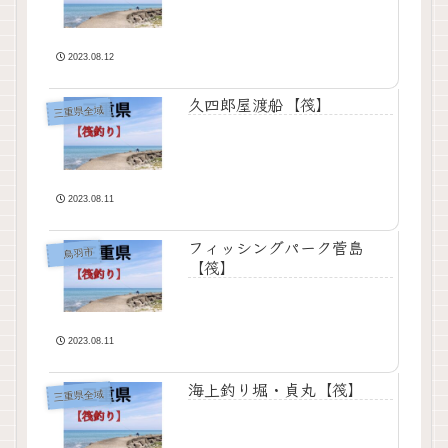
2023.08.12
久四郎屋渡船【筏】
三重県全域
2023.08.11
フィッシングパーク菅島
鳥羽市
【筏】
2023.08.11
海上釣り堀・貞丸【筏】
三重県全域