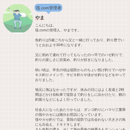
筏.com管理者
やま
こんにちは。
筏.comの管理人、やまです。
魚釣りは5歳ごろから父と一緒に行っており、釣り歴でい
うとおおよそ30年になります。
父に初めて連れて行ってもらったのべ竿でのハゼ釣りで、
釣りの楽しさに目覚め、釣りが好きになりました。
幼い頃は、学生の頃は堤防からのちょい投げ釣りでハゼや
キス釣りメインで、サビキ釣りや泳がせ釣りなどをやって
おりました。
地元に海はなかったですが、休みの日にはよく友達と2時
間ほどかけ自転車で堤防まで釣りをしに出かけたり、鯉の
釣堀りなどにもよく行っていました。
社会人になったあたりからは、ダンゴ釣りにハマり三重県
の筏やカセには随分お世話になっています。
筏やカセ釣りでは、普段の堤防では出会わない大きさの魚
にも出会え、ドキドキします。
また魚影の濃さ、そして海や景色の綺麗さもテンションを