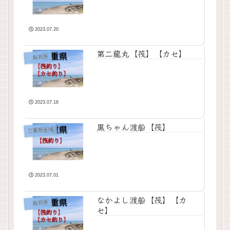
2023.07.20
第二龍丸【筏】【カセ】
鳥羽市
2023.07.16
黒ちゃん渡船【筏】
三重県全域
2023.07.01
なかよし渡船【筏】【カ
鳥羽市
セ】