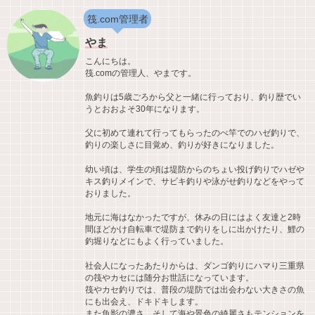
筏.com管理者
やま
こんにちは。
筏.comの管理人、やまです。
魚釣りは5歳ごろから父と一緒に行っており、釣り歴でい
うとおおよそ30年になります。
父に初めて連れて行ってもらったのべ竿でのハゼ釣りで、
釣りの楽しさに目覚め、釣りが好きになりました。
幼い頃は、学生の頃は堤防からのちょい投げ釣りでハゼや
キス釣りメインで、サビキ釣りや泳がせ釣りなどをやって
おりました。
地元に海はなかったですが、休みの日にはよく友達と2時
間ほどかけ自転車で堤防まで釣りをしに出かけたり、鯉の
釣堀りなどにもよく行っていました。
社会人になったあたりからは、ダンゴ釣りにハマり三重県
の筏やカセには随分お世話になっています。
筏やカセ釣りでは、普段の堤防では出会わない大きさの魚
にも出会え、ドキドキします。
また魚影の濃さ、そして海や景色の綺麗さもテンションを