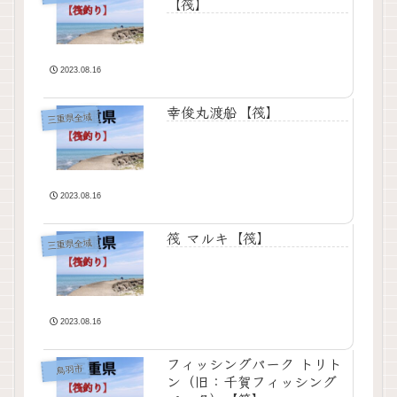
【筏】
2023.08.16
幸俊丸渡船【筏】
三重県全域
2023.08.16
筏 マルキ【筏】
三重県全域
2023.08.16
フィッシングパーク トリト
鳥羽市
ン（旧：千賀フィッシング