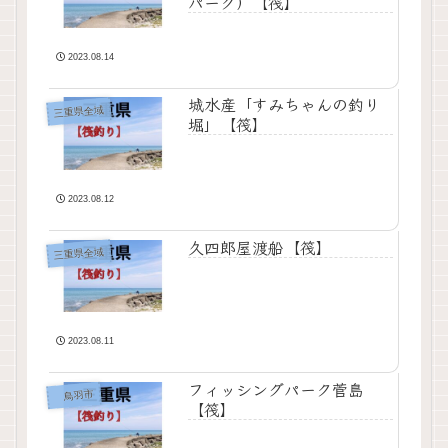
パーク）【筏】
2023.08.14
城水産「すみちゃんの釣り
三重県全域
堀」【筏】
2023.08.12
久四郎屋渡船【筏】
三重県全域
2023.08.11
フィッシングパーク菅島
鳥羽市
【筏】