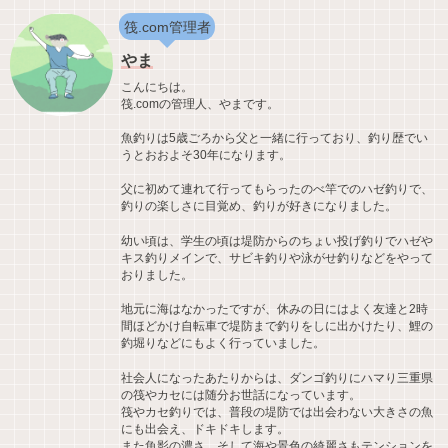
筏.com管理者
やま
こんにちは。
筏.comの管理人、やまです。
魚釣りは5歳ごろから父と一緒に行っており、釣り歴でい
うとおおよそ30年になります。
父に初めて連れて行ってもらったのべ竿でのハゼ釣りで、
釣りの楽しさに目覚め、釣りが好きになりました。
幼い頃は、学生の頃は堤防からのちょい投げ釣りでハゼや
キス釣りメインで、サビキ釣りや泳がせ釣りなどをやって
おりました。
地元に海はなかったですが、休みの日にはよく友達と2時
間ほどかけ自転車で堤防まで釣りをしに出かけたり、鯉の
釣堀りなどにもよく行っていました。
社会人になったあたりからは、ダンゴ釣りにハマり三重県
の筏やカセには随分お世話になっています。
筏やカセ釣りでは、普段の堤防では出会わない大きさの魚
にも出会え、ドキドキします。
また魚影の濃さ、そして海や景色の綺麗さもテンションを