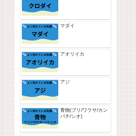
マダイ
アオリイカ
アジ
青物(ブリ/ワラサ/カン
パチ/シオ)