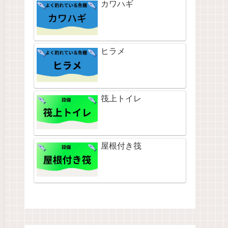
カワハギ
ヒラメ
筏上トイレ
屋根付き筏