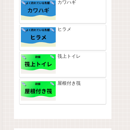
カワハギ
ヒラメ
筏上トイレ
屋根付き筏