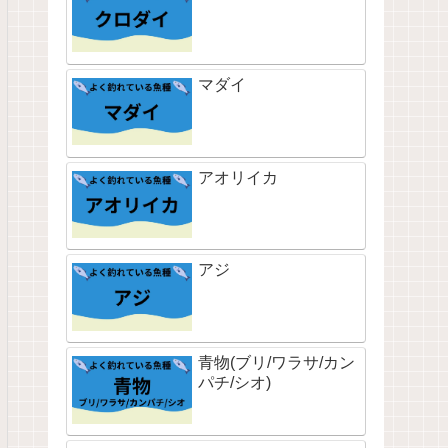
マダイ
アオリイカ
アジ
青物(ブリ/ワラサ/カン
パチ/シオ)