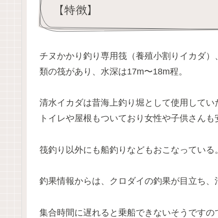
【特徴】
チヌかかり釣り専用筏（養殖小割りイカダ）
類の筏があり、水深は17m〜18m程。
清水イカダは昔海上釣り堀として使用してい
トイレや屋根もついており女性や子供さんも
筏釣り以外にも船釣りなどもおこなっている
釣果情報からは、クロダイの釣果が目立ち、
集合時間に遅れると乗船できないそうですの